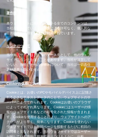
せん。
著作権
本ウェブサイトに掲載されている全てのコンテンツは、
当社が所有しています。書面による許可なく、個人的な
目的以外で使用することは禁止されています。
リンクについて
当ウェブサイトは、情報のソース先として、他のウェブ
サイトにリンクを張ることがあります。当社が運営して
いない、接続した他のサイトについて、当社は一切責任
及び義務を負いません。
Cookieの使用について
Cookieとは、お使いのPCやモバイルデバイス上に記憶さ
れる小さなテキストデータのことで、ウェブサイトのサ
ーバーによって作られます。Cookieはお使いのブラウザ
によってそれぞれ異なります。Cookieにはユーザーの情
報やウェブサイト名などの暗号化された情報が含まれま
す。Cookieを使用することにより、ウェブサイトへのア
クセスがより早く、簡単になります。Cookieを使わない
ウェブサイトでは、毎回ページを移動するたびに初回の
訪問者と見なされます。当社ウェブサイトではユーザー
が探している情報に簡単に辿りつけるように、分析