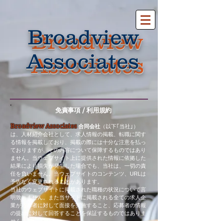
Broadview
Broadview
Associates
Associates
免責事項 / 利用規約
Broadview Associates
合同会社
（以下｢当社｣）
は、人材紹介会社として、求人情報の掲載、転職に関す
る情報を掲載しており、掲載の際には十分な注意を払っ
ておりますが、その内容について保障するものではあり
ません。当ウェブサイト上に提供された情報に依拠した
結果により損失が発生した場合でも、当社は、一切の責
任を負いません。当ウェブサイトのコンテンツ、URLは
予告なく変更されることがあります。
当社のウェブサイトに掲載された職種の状況について言
明致しません。また当サイトに掲載される全ての求人企
業が応募者に対して面接を実施すること、応募者の情報
の提出に対して回答することを保証するものではありま